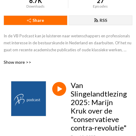
6.7K
27
Downloads
Episodes
Share
RSS
In de VB Podcast kan je luisteren naar wetenschappers en professionals 
met interesse in de bestuurskunde in Nederland en daarbuiten. Of het nu 
gaat om recente academische publicaties of oude klassieke werken, 
actuele maatschappelijke ontwikkelingen of aloude bestuurlijke 
Show more >>
instituten, met de VB Podcast geef je je bestuurskundige kennis een 
boost!
Van
Slingelandtlezing
2025: Marijn
Kruk over de
"conservatieve
contra-revolutie"